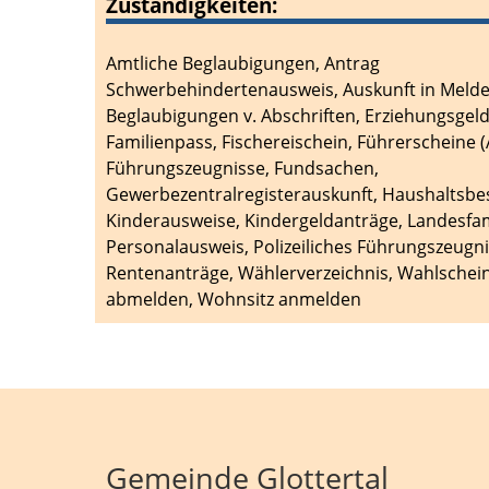
Zuständigkeiten:
Amtliche Beglaubigungen
,
Antrag
Schwerbehindertenausweis
,
Auskunft in Meld
Beglaubigungen v. Abschriften
,
Erziehungsgel
Familienpass
,
Fischereischein
,
Führerscheine (
Führungszeugnisse
,
Fundsachen
,
Gewerbezentralregisterauskunft
,
Haushaltsbe
Kinderausweise
,
Kindergeldanträge
,
Landesfam
Personalausweis
,
Polizeiliches Führungszeugn
Rentenanträge
,
Wählerverzeichnis
,
Wahlschei
abmelden
,
Wohnsitz anmelden
Gemeinde Glottertal