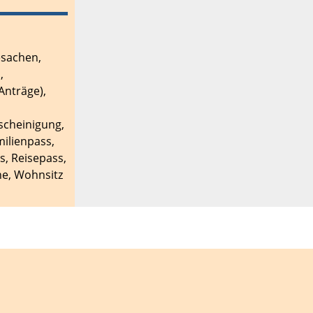
esachen
,
d
,
Anträge)
,
scheinigung
,
ilienpass
,
is
,
Reisepass
,
ne
,
Wohnsitz