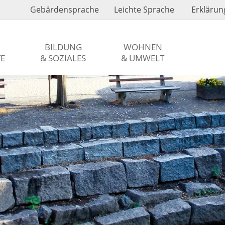
Gebärdensprache
Leichte Sprache
Erklärung
BILDUNG
WOHNEN
TE
& SOZIALES
& UMWELT